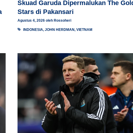
Skuad Garuda Dipermalukan The Gol
a
Stars di Pakansari
Agustus 4, 2026
oleh
Rossoheri
Tag
INDONESIA
,
JOHN HERDMAN
,
VIETNAM