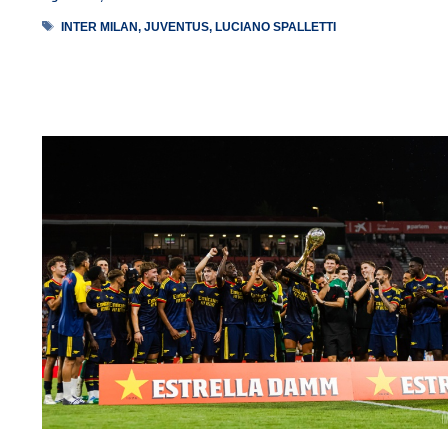
Tag
INTER MILAN
,
JUVENTUS
,
LUCIANO SPALLETTI