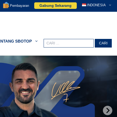
INDONESIA
Gabung Sekarang
Pembayaran
ENTANG SBOTOP
Search
for: