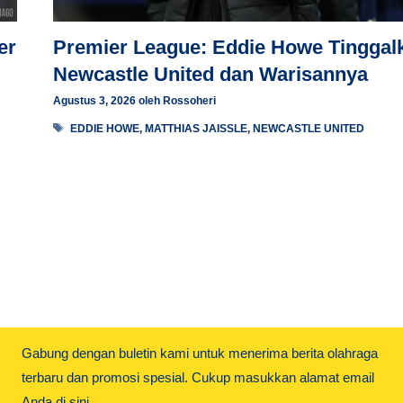
er
Premier League: Eddie Howe Tinggal
Newcastle United dan Warisannya
Agustus 3, 2026
oleh
Rossoheri
Tag
EDDIE HOWE
,
MATTHIAS JAISSLE
,
NEWCASTLE UNITED
Gabung dengan buletin kami untuk menerima berita olahraga
terbaru dan promosi spesial. Cukup masukkan alamat email
Anda di sini.