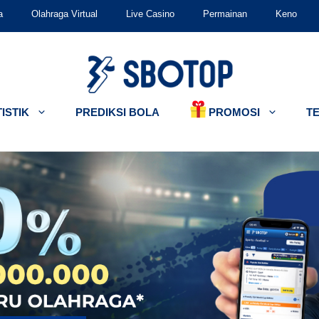
a
Olahraga Virtual
Live Casino
Permainan
Keno
PROMOSI
ISTIK
PREDIKSI BOLA
T