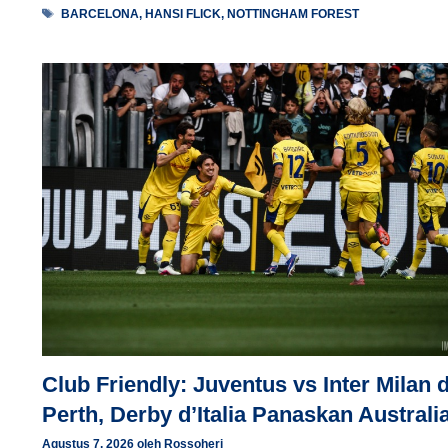
Tag
BARCELONA
,
HANSI FLICK
,
NOTTINGHAM FOREST
Club Friendly: Juventus vs Inter Milan d
Perth, Derby d’Italia Panaskan Australi
Agustus 7, 2026
oleh
Rossoheri