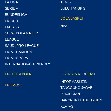
LA LIGA
TENIS
SERIE A
BULU TANGKIS
BUNDESLIGA
BOLA BASKET
LIGUE 1
NBA
PIALA FA
SEPAKBOLA MAJOR
LEAGUE
SAUDI PRO LEAGUE
LIGA CHAMPION
LIGA EUROPA
INTERNATIONAL FRIENDLY
PREDIKSI BOLA
LISENSI & REGULASI
INFORMASI IZIN
PROMOSI
TANGGUNG JAWAB
PERJUDIAN
HANYA UNTUK 18 TAHUN
KEATAS