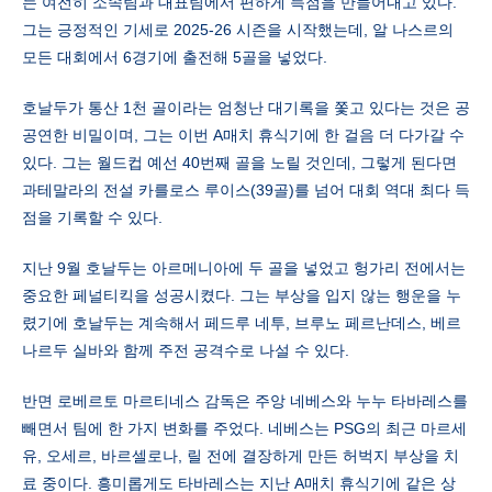
는 여전히 소속팀과 대표팀에서 편하게 득점을 만들어내고 있다.
그는 긍정적인 기세로 2025-26 시즌을 시작했는데, 알 나스르의
모든 대회에서 6경기에 출전해 5골을 넣었다.
호날두가 통산 1천 골이라는 엄청난 대기록을 쫓고 있다는 것은 공
공연한 비밀이며, 그는 이번 A매치 휴식기에 한 걸음 더 다가갈 수
있다. 그는 월드컵 예선 40번째 골을 노릴 것인데, 그렇게 된다면
과테말라의 전설 카를로스 루이스(39골)를 넘어 대회 역대 최다 득
점을 기록할 수 있다.
지난 9월 호날두는 아르메니아에 두 골을 넣었고 헝가리 전에서는
중요한 페널티킥을 성공시켰다. 그는 부상을 입지 않는 행운을 누
렸기에 호날두는 계속해서 페드루 네투, 브루노 페르난데스, 베르
나르두 실바와 함께 주전 공격수로 나설 수 있다.
반면 로베르토 마르티네스 감독은 주앙 네베스와 누누 타바레스를
빼면서 팀에 한 가지 변화를 주었다. 네베스는 PSG의 최근 마르세
유, 오세르, 바르셀로나, 릴 전에 결장하게 만든 허벅지 부상을 치
료 중이다. 흥미롭게도 타바레스는 지난 A매치 휴식기에 같은 상