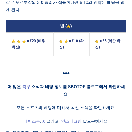
같은 포르투갈의 3-0 승리가 적중한다면 6.10의 괜찮은 배당을 얻
게 된다.
별 (
)
= €20 (매우
= €10 (확
= €5 (약간 확
확신)
신)
신)
●●●
더 많은
축구
소식과 배당 정보를 SBOTOP 블로그에서 확인하세
요.
모든 스포츠와 베팅에 대해서 최신 소식을 확인하세요.
페이스북
,
X
그리고
인스타그램
팔로우하세요.
Tags