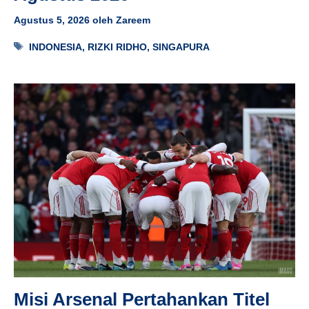
Agustus 5, 2026
oleh
Zareem
Tag
INDONESIA
,
RIZKI RIDHO
,
SINGAPURA
Misi Arsenal Pertahankan Titel