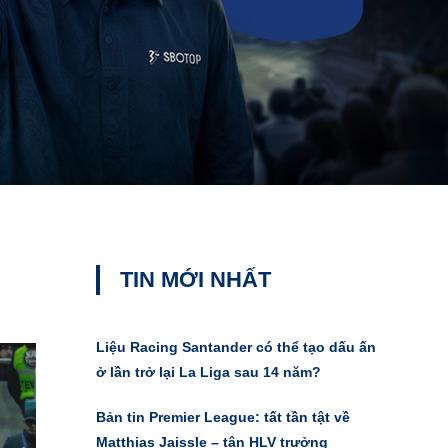
TIN MỚI NHẤT
Liệu Racing Santander có thể tạo dấu ấn
ở lần trở lại La Liga sau 14 năm?
Bản tin Premier League: tất tần tật về
Matthias Jaissle – tân HLV trưởng