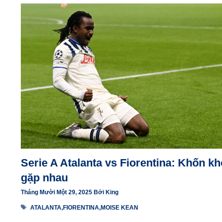
Serie A Atalanta vs Fiorentina: Khốn kh
gặp nhau
Tháng Mười Một 29, 2025
Bởi
King
Thẻ
ATALANTA
,
FIORENTINA
,
MOISE KEAN