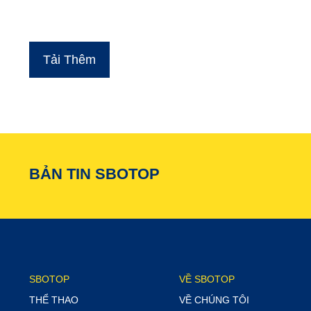
Tải Thêm
BẢN TIN SBOTOP
SBOTOP
VỀ SBOTOP
THỂ THAO
VỀ CHÚNG TÔI