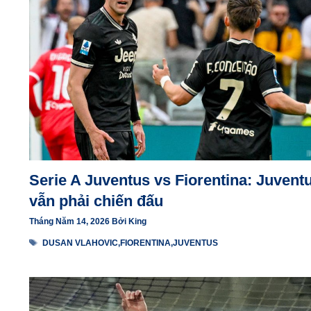
Serie A Juventus vs Fiorentina: Juvent
vẫn phải chiến đấu
Tháng Năm 14, 2026
Bởi
King
Thẻ
DUSAN VLAHOVIC
,
FIORENTINA
,
JUVENTUS