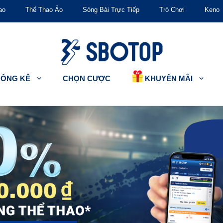
ao
Thể Thao Ảo
Sòng Bài Trực Tiếp
Trò Chơi
Keno
KHUYẾN MÃI
HỐNG KÊ
CHỌN CƯỢC