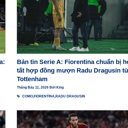
a:
Bản tin Serie A: Fiorentina chuẩn bị 
tất hợp đồng mượn Radu Dragusin t
Tottenham
Tháng Bảy 11, 2026
Bởi
King
Thẻ
COMO
,
FIORENTINA
,
RADU DRAGUSIN