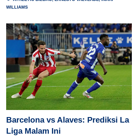
WILLIAMS
Barcelona vs Alaves: Prediksi La
Liga Malam Ini