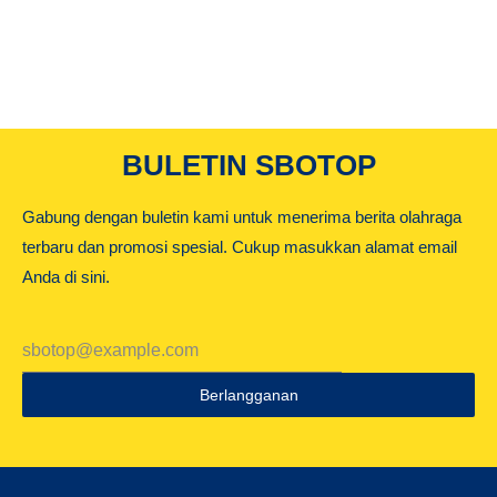
BULETIN SBOTOP
Gabung dengan buletin kami untuk menerima berita olahraga
terbaru dan promosi spesial. Cukup masukkan alamat email
Anda di sini.
Berlangganan