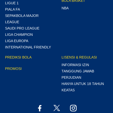
BOLA BASKET
LIGUE 1
NBA
PIALA FA
SEPAKBOLA MAJOR
LEAGUE
SAUDI PRO LEAGUE
LIGA CHAMPION
LIGA EUROPA
INTERNATIONAL FRIENDLY
PREDIKSI BOLA
LISENSI & REGULASI
INFORMASI IZIN
PROMOSI
TANGGUNG JAWAB
PERJUDIAN
HANYA UNTUK 18 TAHUN
KEATAS