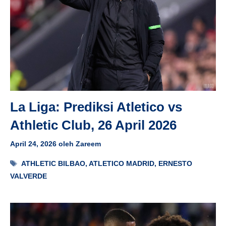
La Liga: Prediksi Atletico vs
Athletic Club, 26 April 2026
April 24, 2026
oleh
Zareem
Tag
ATHLETIC BILBAO
,
ATLETICO MADRID
,
ERNESTO
VALVERDE