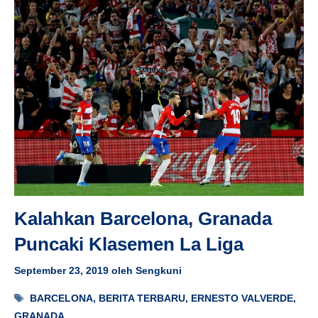
Kalahkan Barcelona, Granada
Puncaki Klasemen La Liga
September 23, 2019
oleh
Sengkuni
Tag
BARCELONA
,
BERITA TERBARU
,
ERNESTO VALVERDE
,
GRANADA