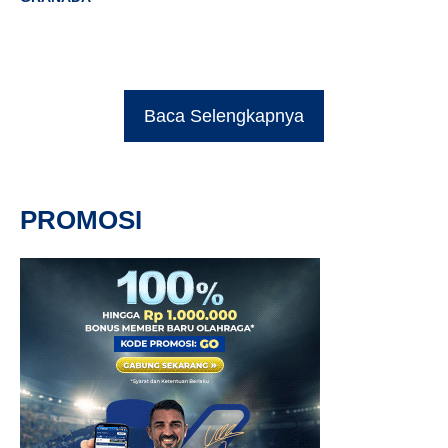
Baca Selengkapnya
PROMOSI