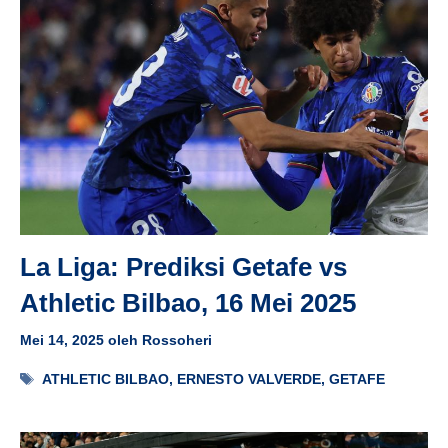
La Liga: Prediksi Getafe vs
Athletic Bilbao, 16 Mei 2025
Mei 14, 2025
oleh
Rossoheri
Tag
ATHLETIC BILBAO
,
ERNESTO VALVERDE
,
GETAFE